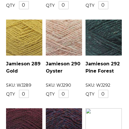
QTY
QTY
QTY
Jamieson 289
Jamieson 290
Jamieson 292
Gold
Oyster
Pine Forest
SKU:
WJ289
SKU:
WJ290
SKU:
WJ292
QTY
QTY
QTY