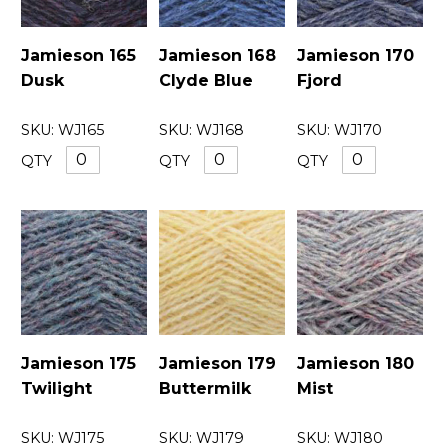
Jamieson 165
Jamieson 168
Jamieson 170
Dusk
Clyde Blue
Fjord
SKU:
WJ165
SKU:
WJ168
SKU:
WJ170
QTY
QTY
QTY
Jamieson 175
Jamieson 179
Jamieson 180
Twilight
Buttermilk
Mist
SKU:
WJ175
SKU:
WJ179
SKU:
WJ180