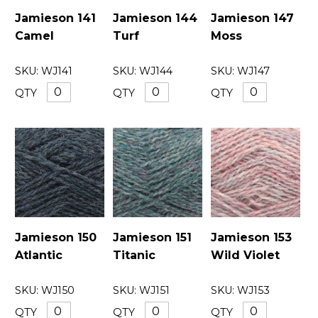
Jamieson 141
Jamieson 144
Jamieson 147
Camel
Turf
Moss
SKU:
WJ141
SKU:
WJ144
SKU:
WJ147
QTY
QTY
QTY
Jamieson 150
Jamieson 151
Jamieson 153
Atlantic
Titanic
Wild Violet
SKU:
WJ150
SKU:
WJ151
SKU:
WJ153
QTY
QTY
QTY