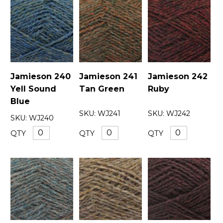
Jamieson 240
Jamieson 241
Jamieson 242
Yell Sound
Tan Green
Ruby
Blue
SKU:
WJ241
SKU:
WJ242
SKU:
WJ240
QTY
QTY
QTY