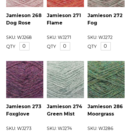
Jamieson 268
Jamieson 271
Jamieson 272
Dog Rose
Flame
Fog
SKU:
WJ268
SKU:
WJ271
SKU:
WJ272
QTY
QTY
QTY
Jamieson 273
Jamieson 274
Jamieson 286
Foxglove
Green Mist
Moorgrass
SKU:
WJ273
SKU:
WJ274
SKU:
WJ286