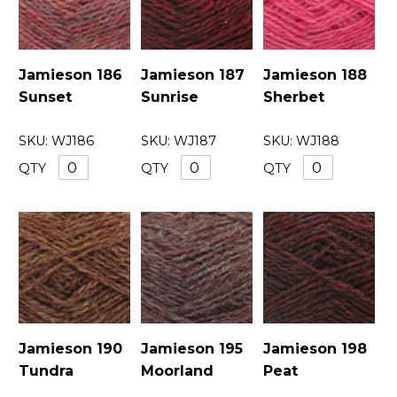
Jamieson 186
Jamieson 187
Jamieson 188
Sunset
Sunrise
Sherbet
SKU:
WJ186
SKU:
WJ187
SKU:
WJ188
QTY
QTY
QTY
Jamieson 190
Jamieson 195
Jamieson 198
Tundra
Moorland
Peat