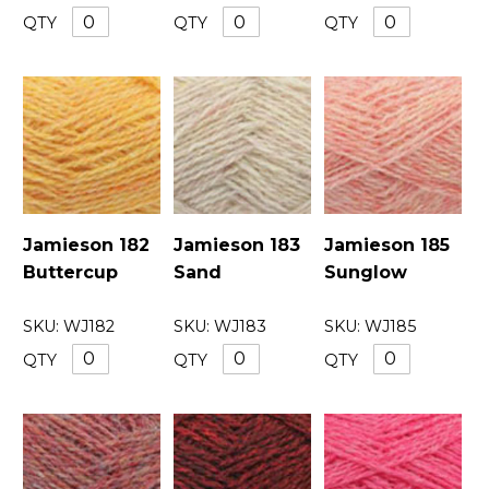
QTY
QTY
QTY
Jamieson 182
Jamieson 183
Jamieson 185
Buttercup
Sand
Sunglow
SKU:
WJ182
SKU:
WJ183
SKU:
WJ185
QTY
QTY
QTY