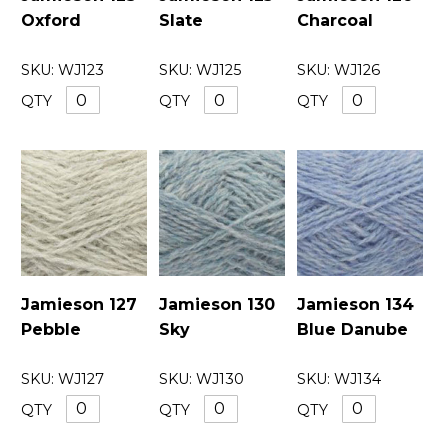
Oxford
Slate
Charcoal
SKU:
WJ123
SKU:
WJ125
SKU:
WJ126
QTY
QTY
QTY
Jamieson 127
Jamieson 130
Jamieson 134
Pebble
Sky
Blue Danube
SKU:
WJ127
SKU:
WJ130
SKU:
WJ134
QTY
QTY
QTY