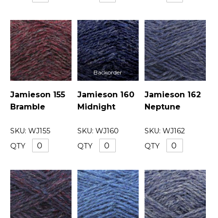
Jamieson 155
Jamieson 160
Jamieson 162
Bramble
Midnight
Neptune
SKU:
WJ155
SKU:
WJ160
SKU:
WJ162
QTY
QTY
QTY