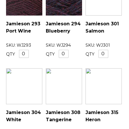
Jamieson 293
Jamieson 294
Jamieson 301
Port Wine
Blueberry
Salmon
SKU:
WJ293
SKU:
WJ294
SKU:
WJ301
QTY
QTY
QTY
Jamieson 304
Jamieson 308
Jamieson 315
White
Tangerine
Heron