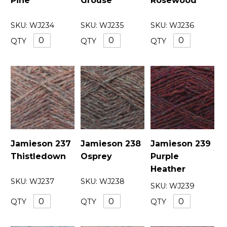
Pine
Grouse
Rosewood
SKU:
WJ234
SKU:
WJ235
SKU:
WJ236
QTY
QTY
QTY
Jamieson 237
Jamieson 238
Jamieson 239
Thistledown
Osprey
Purple
Heather
SKU:
WJ237
SKU:
WJ238
SKU:
WJ239
QTY
QTY
QTY