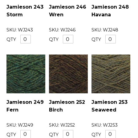
Jamieson 243
Jamieson 246
Jamieson 248
Storm
Wren
Havana
SKU:
WJ243
SKU:
WJ246
SKU:
WJ248
QTY
QTY
QTY
Jamieson 249
Jamieson 252
Jamieson 253
Fern
Birch
Seaweed
SKU:
WJ249
SKU:
WJ252
SKU:
WJ253
QTY
QTY
QTY