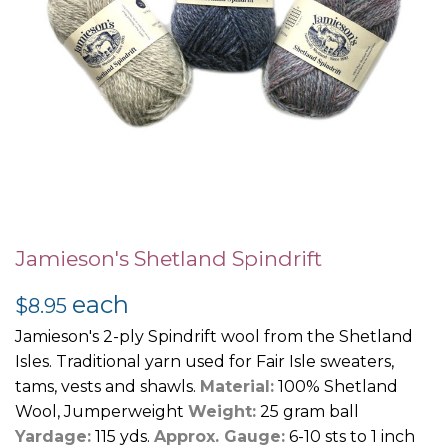
Skip
to
Jamieson's Shetland Spindrift
the
each
beginning
$8.95
of
Jamieson's 2-ply Spindrift wool from the Shetland
the
Isles. Traditional yarn used for Fair Isle sweaters,
images
tams, vests and shawls.
Material:
100% Shetland
gallery
Wool, Jumperweight
Weight:
25 gram ball
Yardage:
115 yds.
Approx. Gauge:
6-10 sts to 1 inch